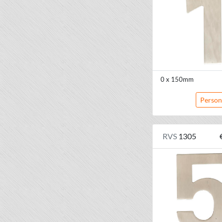
0 x 150mm
Person
RVS
1305