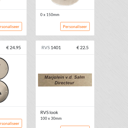
0 x 150mm
rsonaliseer
Personaliseer
€ 24.95
RVS
1401
€ 22.5
RVS look
100 x 30mm
rsonaliseer