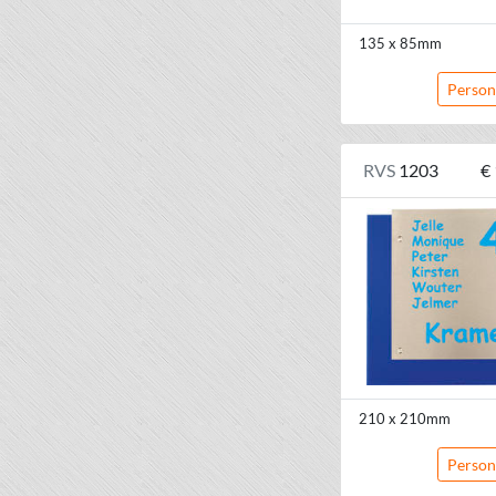
135 x 85mm
Person
RVS
1203
€
210 x 210mm
Person