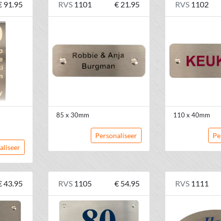
€ 91.95
RVS
1101
€ 21.95
RVS
1102
85 x 30mm
110 x 40mm
Personaliseer
Pe
aliseer
€ 43.95
RVS
1105
€ 54.95
RVS
1111