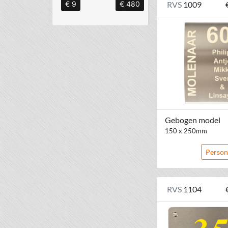
RVS
1009
€ 9
€ 480
Gebogen model
150 x 250mm
Person
RVS
1104