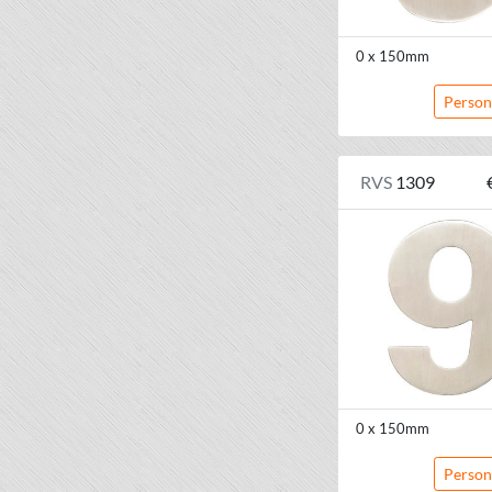
0 x 150mm
Person
RVS
1309
0 x 150mm
Person