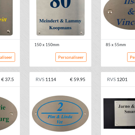
150 x 150mm
85 x 55mm
aliseer
Personaliseer
Pe
€ 37.5
RVS
1114
€ 59.95
RVS
1201