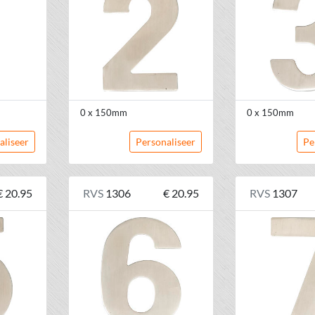
0 x 150mm
0 x 150mm
aliseer
Personaliseer
Pe
€ 20.95
RVS
1306
€ 20.95
RVS
1307