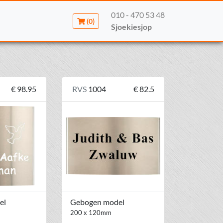
010 - 470 53 48
(0)
Sjoekiesjop
€ 98.95
RVS
1004
€ 82.5
el
Gebogen model
200 x 120mm