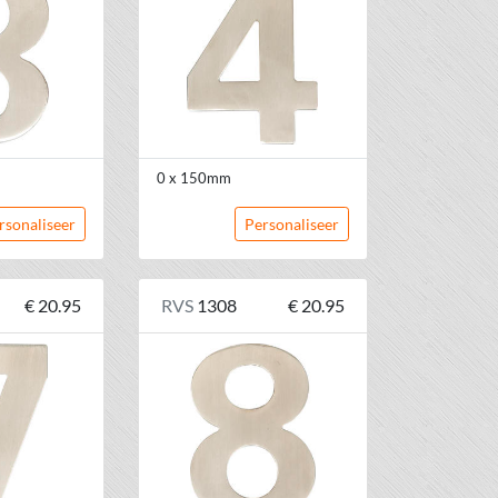
0 x 150mm
rsonaliseer
Personaliseer
€ 20.95
RVS
1308
€ 20.95